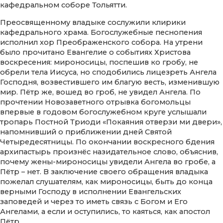
кафедральном соборе Тольятти.
Преосвященному владыке сослужили клирики
кафедрального храма. Богослужебные песнопения
исполнил хор Преображенского собора. На утрени
было прочитано Евангелие о событиях Христова
воскресения: мироносицы, поспешив ко гробу, не
обрели тела Иисуса, но сподобились лицезреть Ангела
Господня, возвестившего им благую весть, изменившую
мир. Пётр же, вошед во гроб, не увидел Ангела. По
прочтении Новозаветного отрывка богомольцы
впервые в годовом богослужебном круге услышали
тропарь Постной Триоди «Покаяния отверзи ми двери»,
напомнивший о приближении дней Святой
Четыредесятницы. По окончании воскресного бдения
архипастырь произнёс назидательное слово, объяснив,
почему жены-мироносицы увидели Ангела во гробе, а
Пётр – нет. В заключение своего обращения владыка
пожелал слушателям, как мироносицы, быть до конца
верными Господу в исполнении Евангельских
заповедей и через то иметь связь с Богом и Его
Ангелами, а если и оступились, то каяться, как апостол
Пётр.