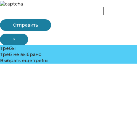
×
Требы
Треб не выбрано
Выбрать еще требы