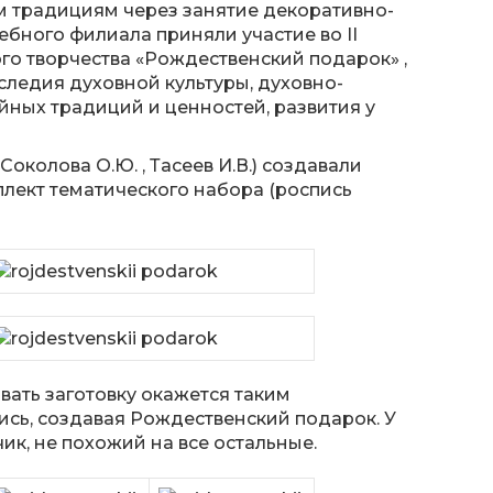
м традициям через занятие декоративно-
бного филиала приняли участие во II
о творчества «Рождественский подарок» ,
ледия духовной культуры, духовно-
йных традиций и ценностей, развития у
околова О.Ю. , Тасеев И.В.) создавали
плект тематического набора (роспись
вать заготовку окажется таким
ись, создавая Рождественский подарок. У
к, не похожий на все остальные.