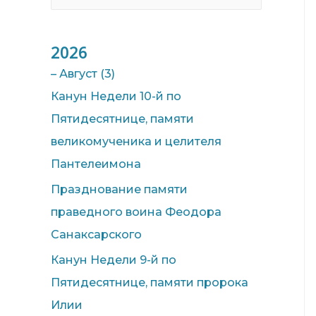
e
a
2026
r
c
–
Август
(3)
h
Канун Недели 10-й по
f
Пятидесятнице, памяти
o
великомученика и целителя
r
Пантелеимона
:
Празднование памяти
праведного воина Феодора
Санаксарского
Канун Недели 9-й по
Пятидесятнице, памяти пророка
Илии