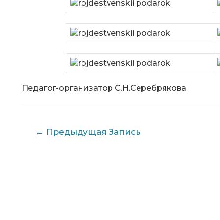
Педагог-организатор С.Н.Серебрякова
Навигация
←
Предыдущая Запись
по
записям