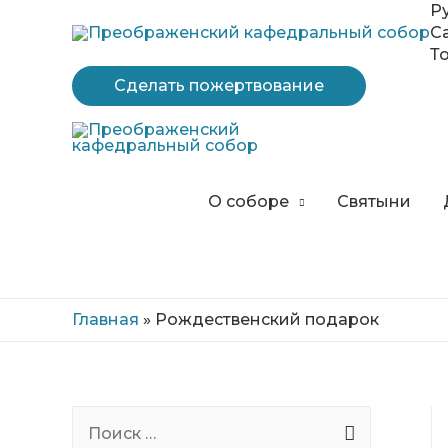
Перейти
Р
к
С
содержимому
Т
Сделать пожертвование
О соборе
Святыни
Главная
»
Рождественский подарок
S