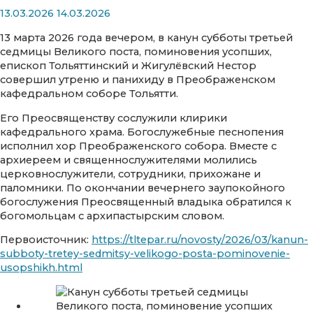
13.03.2026
14.03.2026
13 марта 2026 года вечером, в канун субботы третьей
седмицы Великого поста, поминовения усопших,
епископ Тольяттинский и Жигулёвский Нестор
совершил утреню и панихиду в Преображенском
кафедральном соборе Тольятти.
Его Преосвященству сослужили клирики
кафедрального храма. Богослужебные песнопения
исполнил хор Преображенского собора. Вместе с
архиереем и священнослужителями молились
церковнослужители, сотрудники, прихожане и
паломники. По окончании вечернего заупокойного
богослужения Преосвященный владыка обратился к
богомольцам с архипастырским словом.
Первоисточник:
https://tltepar.ru/novosty/2026/03/kanun-
subboty-tretey-sedmitsy-velikogo-posta-pominovenie-
usopshikh.html