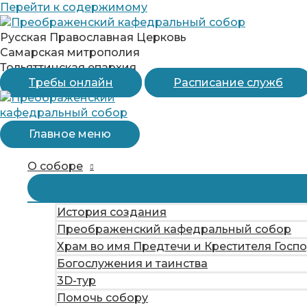
Перейти к содержимому
Русская Православная Церковь
Самарская митрополия
Тольяттинская епархия
Требы онлайн
Расписание служб
Главное меню
О соборе
История создания
Преображенский кафедральный собор
Храм во имя Предтечи и Крестителя Госп
Богослужения и таинства
3D-тур
Помочь собору