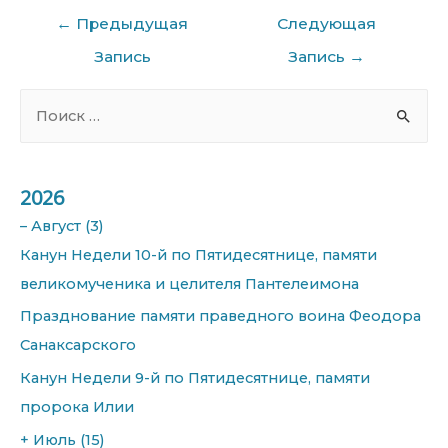
Навигация
←
Предыдущая
Следующая
по
записям
Запись
Запись
→
S
e
a
r
2026
c
–
Август
(3)
h
Канун Недели 10-й по Пятидесятнице, памяти
f
великомученика и целителя Пантелеимона
o
Празднование памяти праведного воина Феодора
r
Санаксарского
:
Канун Недели 9-й по Пятидесятнице, памяти
пророка Илии
+
Июль
(15)