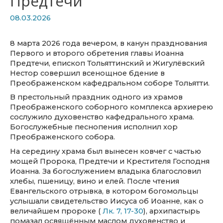
Предтечи
08.03.2026
8 марта 2026 года вечером, в канун празднования
Первого и второго обретения главы Иоанна
Предтечи, епископ Тольяттинский и Жигулёвский
Нестор совершил всенощное бдение в
Преображенском кафедральном соборе Тольятти.
В престольный праздник одного из храмов
Преображенского соборного комплекса архиерею
сослужило духовенство кафедрального храма.
Богослужебные песнопения исполнил хор
Преображенского собора.
На середину храма был вынесен ковчег с частью
мощей Пророка, Предтечи и Крестителя Господня
Иоанна. За богослужением владыка благословил
хлебы, пшеницу, вино и елей. После чтения
Евангельского отрывка, в котором богомольцы
услышали свидетельство Иисуса об Иоанне, как о
величайшем пророке (
Лк. 7, 17-30
), архипастырь
помазал освящённым маслом духовенство и