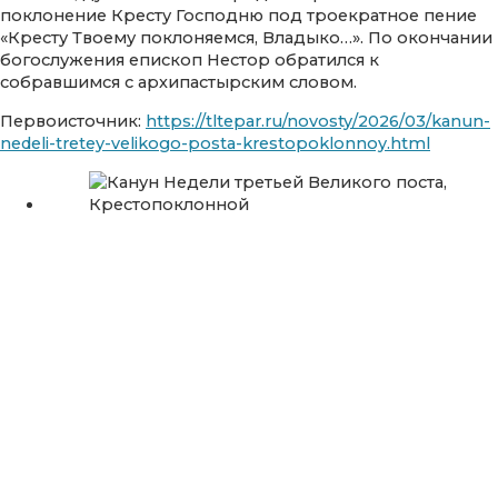
поклонение Кресту Господню под троекратное пение
«Кресту Твоему поклоняемся, Владыко…». По окончании
богослужения епископ Нестор обратился к
собравшимся с архипастырским словом.
Первоисточник:
https://tltepar.ru/novosty/2026/03/kanun-
nedeli-tretey-velikogo-posta-krestopoklonnoy.html