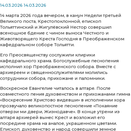
14.03.2026
14.03.2026
14 марта 2026 года вечером, в канун Недели третьей
Великого поста, Крестопоклонной, епископ
Тольяттинский и Жигулёвский Нестор совершил
всенощное бдение с чином выноса Честного и
Животворящего Креста Господня в Преображенском
кафедральном соборе Тольятти.
Его Преосвященству сослужили клирики
кафедрального храма. Богослужебные песнопения
исполнил хор Преображенского собора. Вместе с
архиереем и священнослужителями молились
сотрудники собора, прихожане и паломники.
Воскресное Евангелие читалось в алтаре. После
совместного пения духовенством и прихожанами гимна
«Воскресение Христово видевши» в исполнении хора
прозвучало великопостное песнопение «Покаяние
отверзи ми двери, Жизнодавче». В конце утрени из
алтаря архиерей вынес Крест и возложил его
посредине храма на аналое, украшенном цветами.
Епископ, духовенство и народ совершили земное