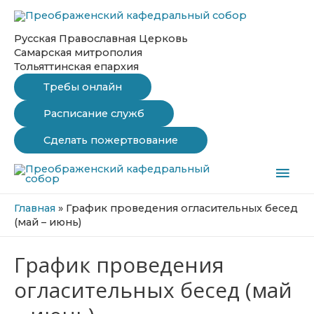
Перейти
к
содержимому
Русская Православная Церковь
Самарская митрополия
Тольяттинская епархия
Требы онлайн
Расписание служб
Сделать пожертвование
Гла
мен
Главная
»
График проведения огласительных бесед
(май – июнь)
График проведения
огласительных бесед (май